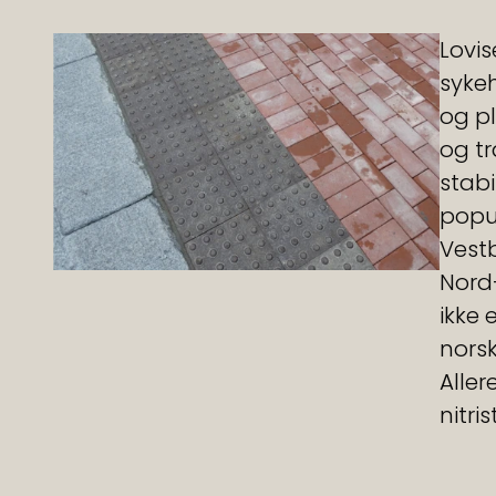
Lovis
sykeh
og pl
og tr
stabi
popul
Vestb
Nord-
ikke 
norsk
Aller
nitri