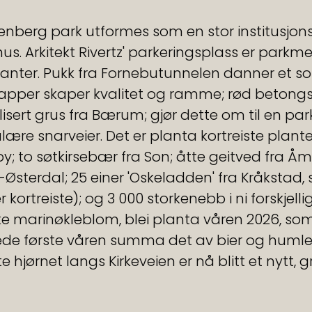
enberg park utformes som en stor institusjons
us. Arkitekt Rivertz' parkeringsplass er park
anter. Pukk fra Fornebutunnelen danner et sol
apper skaper kvalitet og ramme; rød betongste
lisert grus fra Bærum; gjør dette om til en pa
ære snarveier. Det er planta kortreiste planter
y; to søtkirsebær fra Son; åtte geitved fra Åm
Østerdal; 25 einer 'Oskeladden' fra Kråkstad,
er kortreiste); og 3 000 storkenebb i ni forskjelli
e marinøkleblom, blei planta våren 2026, som g
ede første våren summa det av bier og humler
ste hjørnet langs Kirkeveien er nå blitt et nytt,