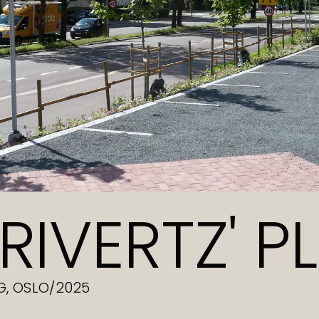
RIVERTZ' P
G, OSLO
/
2025