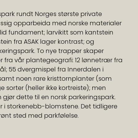
park rundt Norges største private 
messig opparbeida med norske materialer 
id fundament; larvikitt som kantstein 
in fra ASAK lager kontrast; og 
rkeringspark. To nye trapper skaper 
 fra vår plantegeografi: 12 lønnetrær fra 
ål; 55 dvergmispel fra Innerdalen i 
 samt noen rare kristtornplanter (som 
ge sorter (heller ikke kortreiste); men 
jør dette til en norsk parkeringspark. 
 i storkenebb-blomstene. Det tidligere 
 grønt sted med parkfølelse. 